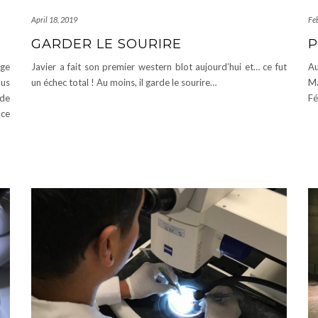
April 18, 2019
Fe
GARDER LE SOURIRE
P
age
Javier a fait son premier western blot aujourd’hui et… ce fut
Au
xus
un échec total ! Au moins, il garde le sourire…
Ma
 de
Fé
 ce