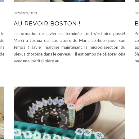
October 5, 2018
Oc
AU REVOIR BOSTON !
B
 le
La formation de Javier est terminée, tout s’est bien passé!
Po
 de
Merci à Joshua du laboratoire de Maria Lehtinen pour son
co
ons
temps ! Javier maîtrise maintenant la microdissection du
a
 de
plexus choroïde dans le cerveau ! Il est temps de célébrer cela
Sh
avec une (petite) bière au
…
me