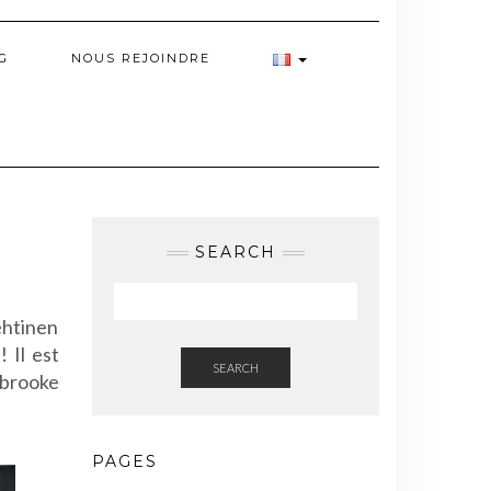
G
NOUS REJOINDRE
SEARCH
ehtinen
 Il est
SEARCH
rbrooke
PAGES