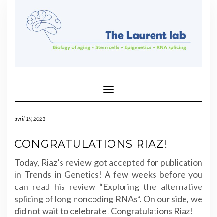
Skip
to
content
Toggle Navigation
avril 19, 2021
CONGRATULATIONS RIAZ!
Today, Riaz’s review got accepted for publication
in Trends in Genetics! A few weeks before you
can read his review “Exploring the alternative
splicing of long noncoding RNAs”. On our side, we
did not wait to celebrate! Congratulations Riaz!