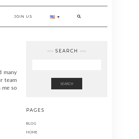
JOIN US
SEARCH
ad many
ur team
SEARCH
s me so
PAGES
BLOG
HOME