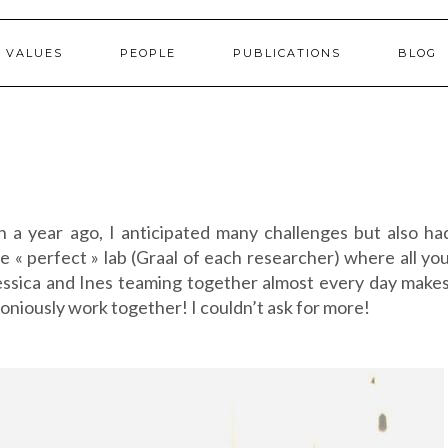
 VALUES
PEOPLE
PUBLICATIONS
BLOG
n a year ago, I anticipated many challenges but also h
 « perfect » lab (Graal of each researcher) where all yo
essica and Ines teaming together almost every day make
rmoniously work together! I couldn’t ask for more!