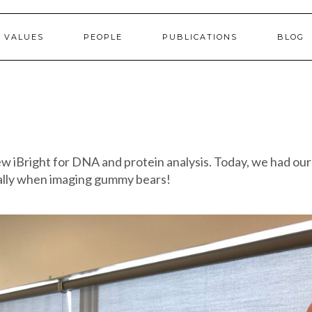
 VALUES
PEOPLE
PUBLICATIONS
BLOG
new iBright for DNA and protein analysis. Today, we had our
ally when imaging gummy bears!